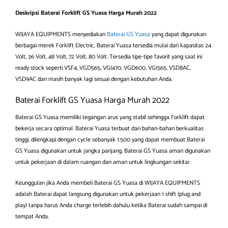
Deskripsi Baterai Forklift GS Yuasa Harga Murah 2022
WIJAYA EQUIPMENTS menyediakan
Baterai GS Yuasa
yang dapat digunakan
berbagai merek Forklift Electric, Baterai Yuasa tersedia mulai dari kapasitas 24
Volt, 36 Volt, 48 Volt, 72 Volt, 80 Volt.
Tersedia tipe-tipe favorit yang saat ini
ready stock seperti VSF4, VGD565, VGI470, VGD600, VGI565, VSD8AC,
VSD9AC dan masih banyak lagi sesuai dengan kebutuhan Anda.
Baterai Forklift GS Yuasa Harga Murah 2022
Baterai GS Yuasa memiliki tegangan arus yang stabil sehingga Forklift dapat
bekerja secara optimal. Baterai Yuasa terbuat dari bahan-bahan berkualitas
tinggi, dilengkapi dengan cycle sebanyak 1.500 yang dapat membuat Baterai
GS Yuasa digunakan untuk jangka panjang.
Baterai GS Yuasa aman digunakan
untuk pekerjaan di dalam ruangan dan aman untuk lingkungan sekitar.
Keunggulan jika Anda membeli Baterai GS Yuasa di WIJAYA EQUIPMENTS
adalah Baterai dapat langsung digunakan untuk pekerjaan 1 shift (plug and
play) tanpa harus Anda charge terlebih dahulu ketika Baterai sudah sampai di
tempat Anda.