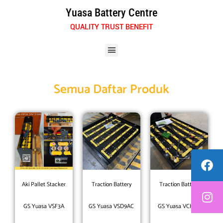
Skip
Yuasa Battery Centre
to
QUALITY TRUST BENEFIT
content
Menu
Semua Daftar Produk
Aki Pallet Stacker
Traction Battery
Traction Battery
GS Yuasa VSF3A
GS Yuasa VSD9AC
GS Yuasa VCH6C