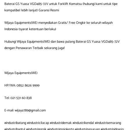
Baterai GS Yuasa VGD485-72V untuk Forklift Komatsu (hubungi kami untuk tipe
kompatibel lebih lanjut) Garansi Resmi
Wijaya Equipments(WE) menyediakan Gratis/ Free Ongkir ke seluruh wilayah
Indonesia (syarat ketentuan berlaku)
Hubungi Wijaya Equipments(WE) dan bawa pulang Baterai GS Yuasa VGD485-72V
dengan Penawaran Terbaik sekarang juga!
Wijaya Equipments(WE)
HP/WA: 0852 8626 9999
Tel: 021 531 60 838
E-mail: wijaya789@gmail.com
#industribatang #industricilacap #industridemak #industrikendal #industrisemarang
#industribantul #industrigresik #industrimojokerto #industripasuruan #industrisidoarjo