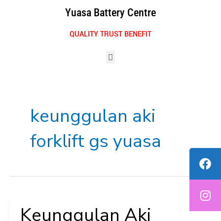
Skip
Yuasa Battery Centre
to
content
QUALITY TRUST BENEFIT
Menu
keunggulan aki
forklift gs yuasa
Keunggulan Aki
Keunggulan