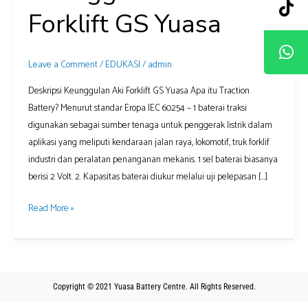
Aki
Forklift GS Yuasa
Forklift
GS
Yuasa
Leave a Comment
/
EDUKASI
/
admin
Deskripsi Keunggulan Aki Forklift GS Yuasa Apa itu Traction
Battery? Menurut standar Eropa IEC 60254 – 1 baterai traksi
digunakan sebagai sumber tenaga untuk penggerak listrik dalam
aplikasi yang meliputi kendaraan jalan raya, lokomotif, truk forklif
industri dan peralatan penanganan mekanis. 1 sel baterai biasanya
berisi 2 Volt. 2. Kapasitas baterai diukur melalui uji pelepasan […]
Read More »
Copyright © 2021 Yuasa Battery Centre. All Rights Reserved.